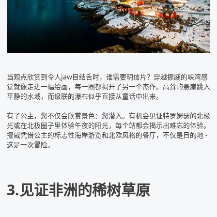
当观点欣赏到令人jaw目结舌时，谁需要明信片？穿越
挪威
的峡湾感
觉就像走进一幅绘画，每一圈都揭开了另一个杰作。高耸的悬崖跳入
平静的水域，而级联的瀑布似乎直接从童话中出来。
有了公主，您不仅会欣赏景色：您潜入。有机会见证特罗姆瑟的北极
光或在北极圈子里体验午夜的阳光，每个站都会揭示出难忘的体验。
挪威凭借公主的标志性海岸游览和北欧风格的餐厅，不仅是目的地 -
这是一次冒险。
3.见证非洲的稀树草原