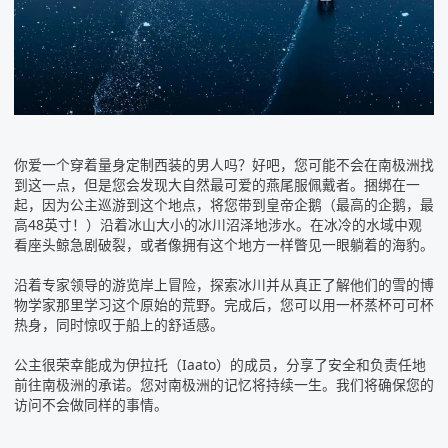
你爱一个穿着量身定制西装的男人吗？好吧，您可能不会在
南极洲
找
到这一点，但是您会发现大自然最可爱的燕尾服佩戴者。捆绑在一
起，因为公主巡游到这个地点，将您带到皇帝企鹅（最高的企鹅，最
高48英寸！）沿着冰山大小的冰川沼泽地涉水。在冰冷的水域中观
看座头鲸急剧破裂，或者像拥有这个地方一样瞥见一眼躺着的海豹。
沿着专家领导的游览岸上冒险，探索冰川并从真正了解他们的雪的博
物学家那里学习这个原始的荒野。完成后，您可以用一杯蒸杯可可杯
热身，同时惊叹于船上的舒适感。
公主很荣幸能成为伊拉托（Iaato）的成员，分享了安全和负责任地
前往南极洲的承诺。您对南极洲的记忆将持续一生。我们将确保您的
访问不会做同样的事情。