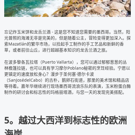
忘记炸玉米饼和龙舌兰酒 - 这是您不知道您需要的
墨西哥
。当然，阳
光普照的海滩无非是完美的，但是随着公主，冒险变得更加深入。探
索Mazatlán的繁华市场，以捡起手工制作的手工艺品和新鲜的香
草，或者前往山丘，进行超越基本知识的龙舌兰酒之旅。
在波多黎各瓦拉塔（Puerto Vallarta），您可以通过郁郁葱葱的丛
林檐篷拉链，也可以具有学习摩尔Poblano秘密的烹饪经验。宁愿以
更镇定的速度放松身心？漫步于圣何塞·德尔卡波
（SanJosédelCabo）的古朴，鹅卵石街道，那里的美术馆和精品店
等待着。嘉年华继续进行现场墨西哥流浪乐队的表演，玉米粉蛋白酶
制作的研讨会和标志性的玛格丽塔酒，与您一天的发现完美搭配。
5。越过大西洋到标志性的欧洲
海岸