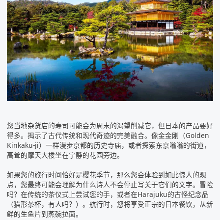
您当地杂货店的寿司可能会为周末的渴望削减它，但
日本
的产品要好
得多。揭示了古代传统和现代奇迹的完美融合。像金金刚（Golden
Kinkaku-ji）一样漫步京都的历史寺庙，或者探索东京嗡嗡的街道，
高耸的摩天大楼坐在宁静的花园旁边。
如果您的旅行时间恰好是樱花季节，那么您会体验到如此惊人的观
点，您最终可能会理解为什么诗人不会停止写关于它们的文字。冒险
吗？在传统的茶仪式上尝试您的手，或者在Harajuku的古怪纪念品
（猫形茶杯，有人吗？）。航行时，您将享受正宗的日本餐饮，从新
鲜的生鱼片到蒸碗拉面。