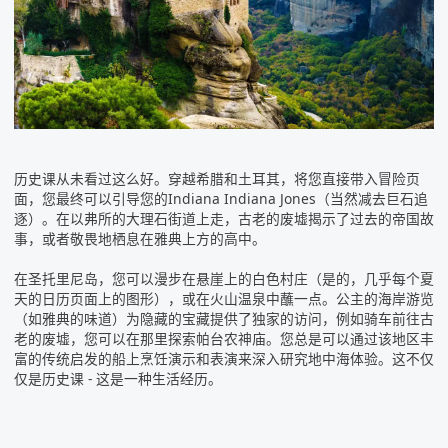
历史课从未看过这么好。穿越
希腊和土耳其，
将您直接带入冒险页
面，您最终可以引导您的Indiana Indiana Jones（当然减去巨石追
逐）。在以弗所的大理石街道上走，古老的废墟揭示了过去的帝国故
事，或者敬畏地栖息在雅典上方的高中。
在圣托里尼岛，您可以漫步在悬崖上的白色村庄（是的，几乎每个夏
天的日历页面上的图形），或在火山温泉中蘸一点。公主的海岸游览
（如
雅典的味道）
为隐藏的宝藏提供了独家的访问，例如骑车前往古
老的废墟，您可以在那里探索帕台农神庙。您总是可以通过该地区丰
富的传统启发的船上烹饪演示和表演来深入研究地中海体验。这不仅
仅是历史课 - 这是一种生活经历。