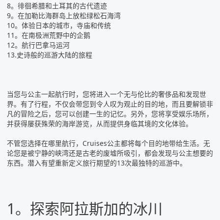
8。徘徊希腊和土耳其的古代遗迹
9。在加勒比海群岛上放松绿松石海湾
10。体验日本的城市，寺庙和传统
11。在南极洲荒野中的企鹅
12。航行巴拿马运河
13.史诗般的巡游大陆的旅程
当您与公主一起航行时，您将进入一个无与伦比的奢侈品和发现世
界。有了行程，不仅会带您到令人叹为观止的目的地，而且要解锁非
凡的冒险之后，您可以创建一生的记忆。另外，您将享受娱乐场所，
并获得屡获殊荣的海岸游览，从而提供身临其境的文化体验。
不管您选择在哪里航行，Cruises公主都将每个目的地带给生活。无
论您是被宁静的峡湾还是古老的废墟所吸引，都会发现与公主想要的
东西。潜入有望重新定义旅行期望的13次最独特的巡游中。
1。探索阿拉斯加的冰川