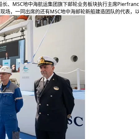
te船长、MSC地中海航运集团旗下邮轮业务板块执行主席Pierfrance
racci亲临现场，一同出席的还有MSC地中海邮轮新船建造团队的