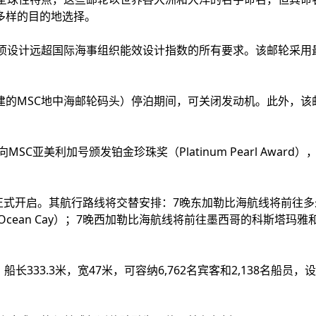
多样的目的地选择。
项设计远超国际海事组织能效设计指数的所有要求。该邮轮采用
建的MSC地中海邮轮码头）停泊期间，可关闭发动机。此外，该
）已向MSC亚美利加号颁发铂金珍珠奖（Platinum Pearl Aw
日正式开启。其航行路线将交替安排：7晚东加勒比海航线将前往
Ocean Cay）；7晚西加勒比海航线将前往墨西哥的科斯塔玛
船长333.3米，宽47米，可容纳6,762名宾客和2,138名船员，