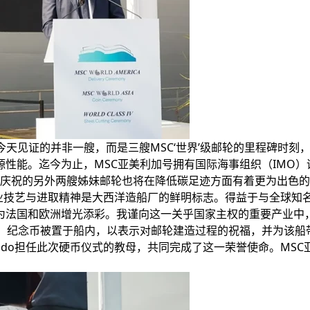
今天见证的并非一艘，而是三艘MSC‘世界’级邮轮的里程碑时刻
性能。迄今为止，MSC亚美利加号拥有国际海事组织（IMO）评
们今天庆祝的另外两艘姊妹邮轮也将在降低碳足迹方面有着更为出色的
精湛的工业技艺与进取精神是大西洋造船厂的鲜明标志。得益于与全球
为法国和欧洲增光添彩。我谨向这一关乎国家主权的重要产业中
，纪念币被置于船内，以表示对邮轮建造过程的祝福，并为该船
lavie Biondo担任此次硬币仪式的教母，共同完成了这一荣誉使命。