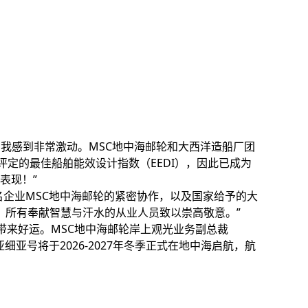
，我感到非常激动。MSC地中海邮轮和大西洋造船厂团
定的最佳船舶能效设计指数（EEDI），因此已成为
表现！”
知名企业MSC地中海邮轮的紧密协作，以及国家给予的大
，所有奉献智慧与汗水的从业人员致以崇高敬意。”
带来好运。MSC地中海邮轮岸上观光业务副总裁
MSC亚细亚号将于2026-2027年冬季正式在地中海启航，航