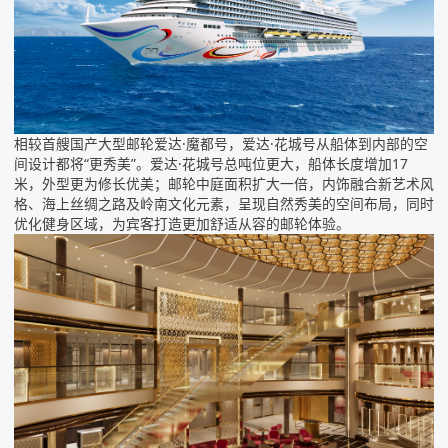
相较首艘国产大型邮轮爱达·魔都号，爱达·花城号从船体到内部的空
间设计都将“更秀美”。爱达·花城号总吨位更大，船体长度增加17
米，外型更为修长优美；邮轮中庭面积扩大一倍，内饰融合新艺术风
格、海上丝绸之路及岭南文化元素，呈现自然秀美的空间布局，同时
优化健身区域，为宾客打造更加舒适从容的邮轮体验。