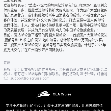
上邮轮假期。
爱达邮轮表示：“爱达·花城号的坞内起浮是我们迈向2026年底顺利交
付的重要一步，借此爱达邮轮将扩大船队规模。作为国产大型邮轮的
船东及运营方，我们将继续聆听中国消费者的反馈，不断优化产品和
客户体验，并深化‘邮轮+文化’的创新模式，打造‘更懂中国人’的邮轮
度假体验。未来，爱达邮轮将持续扎根中国市场，推动中国邮轮经济
的高质量发展，并成为具有全球影响力的中国邮轮旗舰企业。”
目前，爱达邮轮旗下运营的两艘大型邮轮——首艘国产大型邮轮爱达
·魔都号和“艺术之船”爱达·地中海号，总计服务超62万国内外宾客。
第二艘国产大型邮轮爱达·花城号现已实现全船贯通，计划于2026年
底完成交付并在广州南沙开启国际航线。
来源
:
版权声明：此文版权归原作者所有，若有来源错误或者侵犯您的合法
权益，您可通过邮箱与我们取得联系，我们将及时进行处理。邮箱地
址：support@olacruise.com
专注于游轮旅行的平台，汇聚全球优质游轮资源，用科技和热情