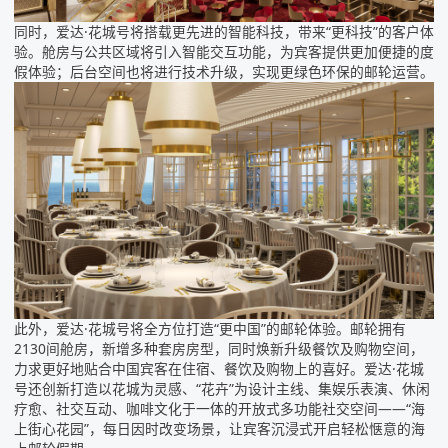
同时，爱达·花城号将搭载更先进的智能科技，带来“更科技”的客户体
验。舱房与公共区域将引入智能交互功能，为宾客提供更加便捷的度
假体验；后台空间也将进行技术升级，实现更绿色环保的邮轮运营。
此外，爱达·花城号将全方位打造“更中国”的邮轮体验。邮轮拥有
2130间舱房，新增多种套房房型，同时焕新升级餐饮及购物空间，
力求更好地贴合中国宾客在住宿、餐饮及购物上的喜好。爱达·花城
号还创新打造以花城为灵感、“花卉”为设计主线、集娱乐表演、休闲
疗愈、社交互动、咖啡文化于一体的开放式多功能社交空间——“海
上街心花园”，每日因时改变场景，让宾客沉浸式开启轻松惬意的海